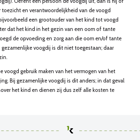
dij). Oefent één persoon de voogdij uit, dan is hij of
r toezicht en verantwoordelijkheid van de voogd
bijvoorbeeld een grootouder van het kind tot voogd
er dat het kind in het gezin van een oom of tante
voegd de opvoeding en zorg aan die oom en/of tante
j gezamenlijke voogdij is dit niet toegestaan; daar
zin.
ie voogd gebruik maken van het vermogen van het
g. Bij gezamenlijke voogdij is dit anders; in dat geval
ver het kind en dienen zij dus zelf alle kosten te