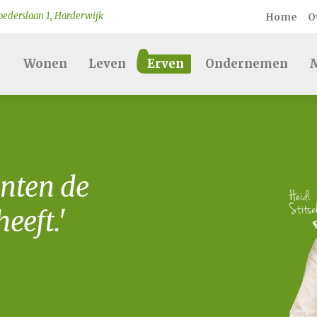
ederslaan 1, Harderwijk
Home
O
Wonen
Leven
Erven
Ondernemen
M
nten de
eeft.'