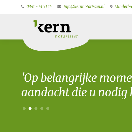
0341 - 41 71 14
info@kernnotarissen.nl
Minderbro
'Op belangrijke mome
aandacht die u nodig h