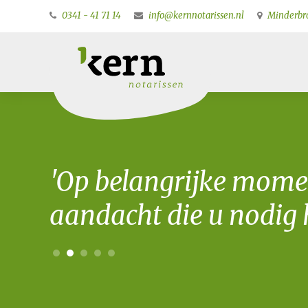
0341 - 41 71 14
info@kernnotarissen.nl
Minderbro
'Op belangrijke mome
aandacht die u nodig h