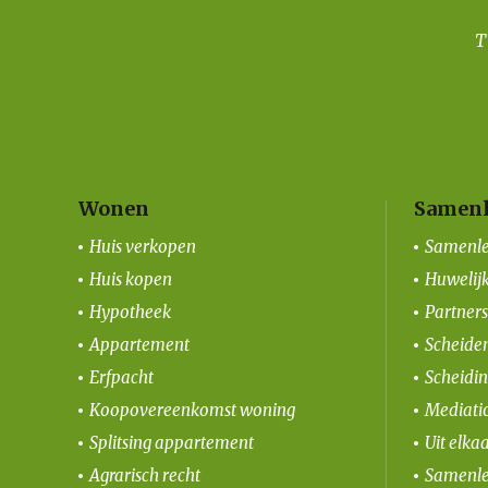
Wonen
Samenl
Huis verkopen
Samenle
Huis kopen
Huwelij
Hypotheek
Partner
Appartement
Scheiden
Erfpacht
Scheidi
Koopovereenkomst woning
Mediati
Splitsing appartement
Uit elka
Agrarisch recht
Samenle