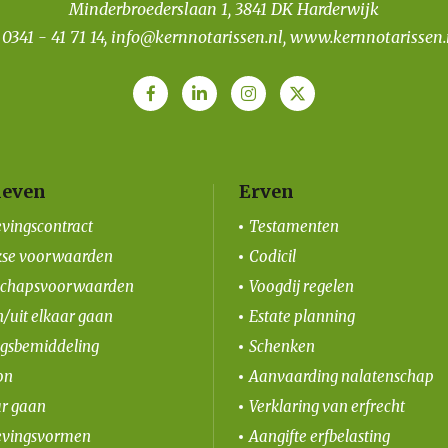
Minderbroederslaan 1, 3841 DK Harderwijk
T
0341 - 41 71 14
,
info@kernnotarissen.nl
,
www.kernnotarissen.
even
Erven
vingscontract
Testamenten
kse voorwaarden
Codicil
schapsvoorwaarden
Voogdij regelen
/uit elkaar gaan
Estate planning
ngsbemiddeling
Schenken
on
Aanvaarding nalatenschap
ar gaan
Verklaring van erfrecht
vingsvormen
Aangifte erfbelasting