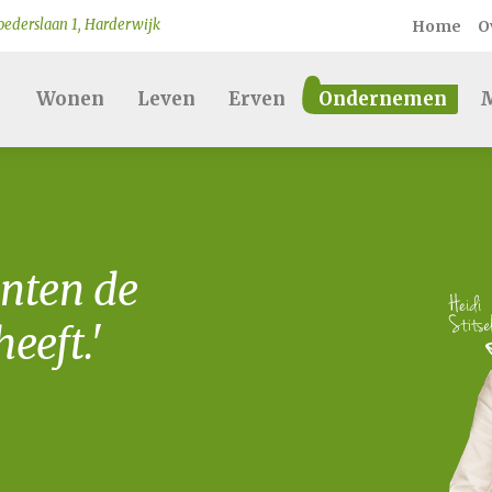
ederslaan 1, Harderwijk
Home
O
Wonen
Leven
Erven
Ondernemen
M
nten de
eeft.'