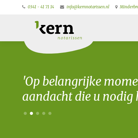
0341 - 41 71 14
info@kernnotarissen.nl
Minderbro
'Op belangrijke mome
aandacht die u nodig h