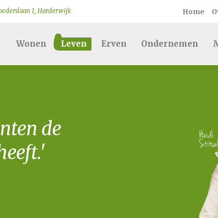
ederslaan 1, Harderwijk
Home
O
Wonen
Leven
Erven
Ondernemen
M
nten de
eeft.'