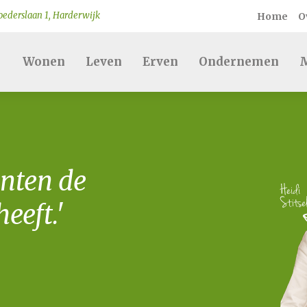
ederslaan 1, Harderwijk
Home
O
Wonen
Leven
Erven
Ondernemen
M
nten de
eeft.'