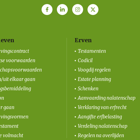
even
Erven
vingscontract
Testamenten
kse voorwaarden
Codicil
schapsvoorwaarden
Voogdij regelen
/uit elkaar gaan
Estate planning
ngsbemiddeling
Schenken
on
Aanvaarding nalatenschap
ar gaan
Verklaring van erfrecht
vingsvormen
Aangifte erfbelasting
estament
Verdeling nalatenschap
le volmacht
Regelen na overlijden