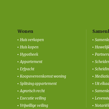
Wonen
Samenl
Huis verkopen
Samenle
Huis kopen
Huwelij
Hypotheek
Partner
Appartement
Scheiden
Erfpacht
Scheidi
Koopovereenkomst woning
Mediati
Splitsing appartement
Uit elka
Agrarisch recht
Samenle
Executie veiling
Levenst
Vrijwillige veiling
Notarië