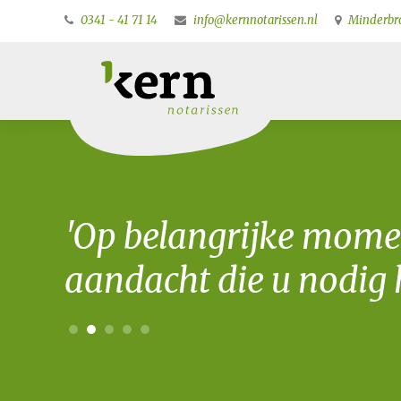
0341 - 41 71 14
info@kernnotarissen.nl
Minderbro
'Op belangrijke mome
aandacht die u nodig h