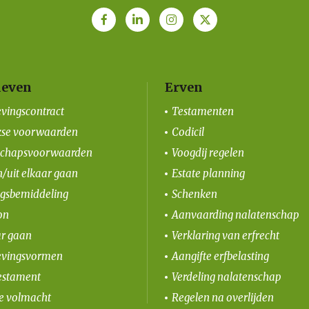
even
Erven
vingscontract
Testamenten
kse voorwaarden
Codicil
schapsvoorwaarden
Voogdij regelen
/uit elkaar gaan
Estate planning
ngsbemiddeling
Schenken
on
Aanvaarding nalatenschap
ar gaan
Verklaring van erfrecht
vingsvormen
Aangifte erfbelasting
estament
Verdeling nalatenschap
le volmacht
Regelen na overlijden