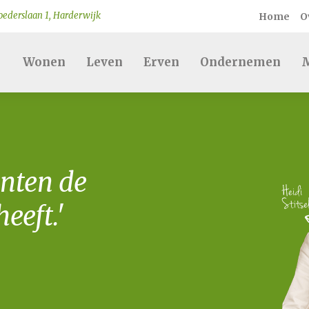
ederslaan 1, Harderwijk
Home
O
Wonen
Leven
Erven
Ondernemen
M
nten de
eeft.'