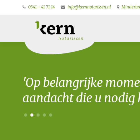
0341 - 41 71 14
info@kernnotarissen.nl
Minderbro
'Op belangrijke mome
aandacht die u nodig h