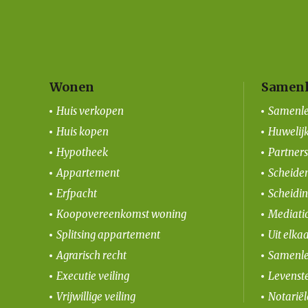
Wonen
Samenl
Huis verkopen
Samenle
Huis kopen
Huwelij
Hypotheek
Partner
Appartement
Scheiden
Erfpacht
Scheidi
Koopovereenkomst woning
Mediati
Splitsing appartement
Uit elka
Agrarisch recht
Samenle
Executie veiling
Levenst
Vrijwillige veiling
Notarië