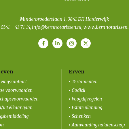
Minderbroederslaan 1, 3841 DK Harderwijk
T
0341 - 41 71 14
,
info@kernnotarissen.nl
,
www.kernnotarissen.
even
Erven
vingscontract
Testamenten
kse voorwaarden
Codicil
schapsvoorwaarden
Voogdij regelen
/uit elkaar gaan
Estate planning
ngsbemiddeling
Schenken
on
Aanvaarding nalatenschap