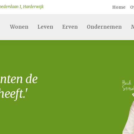
ederslaan 1, Harderwijk
Home
O
Wonen
Leven
Erven
Ondernemen
M
nten de
eeft.'