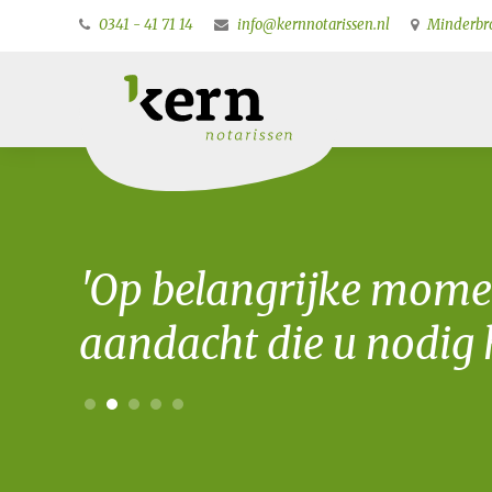
0341 - 41 71 14
info@kernnotarissen.nl
Minderbro
'Op belangrijke mome
aandacht die u nodig h