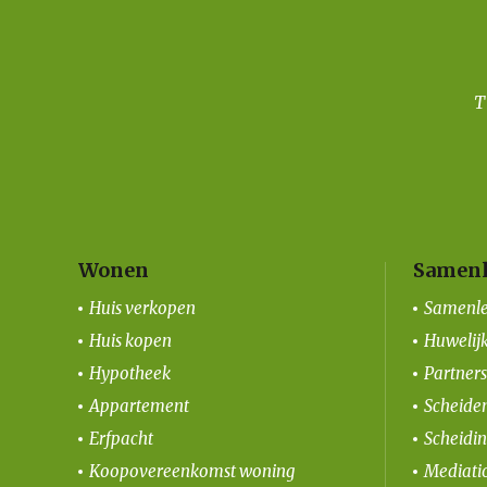
Wonen
Samenl
Huis verkopen
Samenle
Huis kopen
Huwelij
Hypotheek
Partner
Appartement
Scheiden
Erfpacht
Scheidi
Koopovereenkomst woning
Mediati