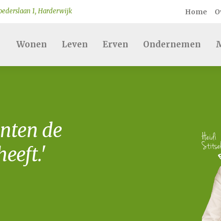
ederslaan 1, Harderwijk
Home
O
Wonen
Leven
Erven
Ondernemen
M
nten de
eeft.'