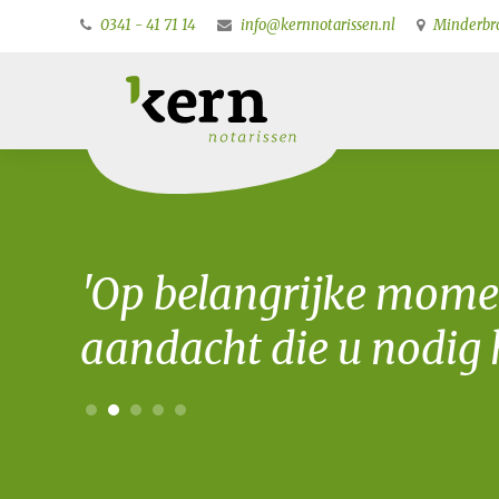
0341 - 41 71 14
info@kernnotarissen.nl
Minderbro
'Op belangrijke mome
aandacht die u nodig h