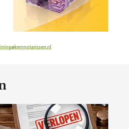
uining@kernnotarissen.nl
n