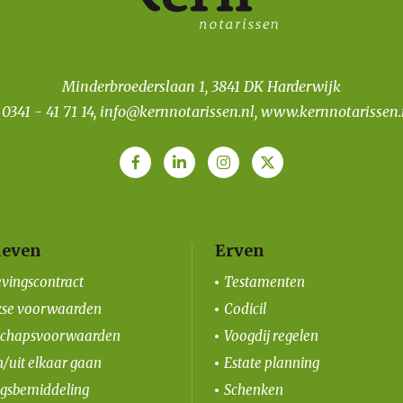
Minderbroederslaan 1, 3841 DK Harderwijk
T
0341 - 41 71 14
,
info@kernnotarissen.nl
,
www.kernnotarissen.
even
Erven
vingscontract
Testamenten
kse voorwaarden
Codicil
schapsvoorwaarden
Voogdij regelen
/uit elkaar gaan
Estate planning
ngsbemiddeling
Schenken