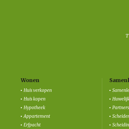
Wonen
Samenl
Huis verkopen
Samenle
Huis kopen
Huwelij
Hypotheek
Partner
Appartement
Scheiden
Erfpacht
Scheidi