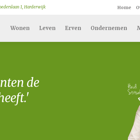
ederslaan 1, Harderwijk
Home
O
Wonen
Leven
Erven
Ondernemen
M
nten de
eeft.'