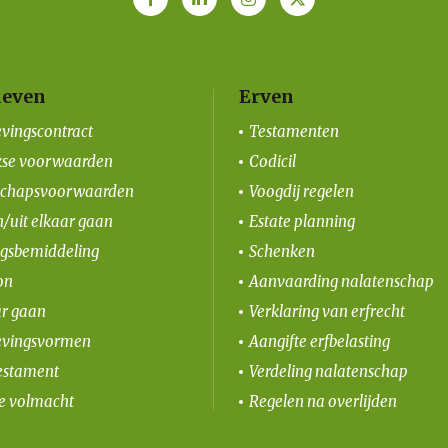
even
Erven
vingscontract
Testamenten
kse voorwaarden
Codicil
schapsvoorwaarden
Voogdij regelen
/uit elkaar gaan
Estate planning
ngsbemiddeling
Schenken
on
Aanvaarding nalatenschap
ar gaan
Verklaring van erfrecht
vingsvormen
Aangifte erfbelasting
estament
Verdeling nalatenschap
le volmacht
Regelen na overlijden