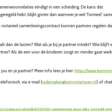
e samenwoonrelaties eindigt in een scheiding. De kans dat
s geregeld hebt, blijkt groter dan wanneer je wel ‘formeel’ sam
en notarieel samenlevingscontract kunnen partners regelen d
 dan de lasten? Wat als je bij je partner intrekt? Wie blijft 
rtner? Als de een voor de kinderen zorgt en minder gaat wer
ou en je partner? Meer info lees je hier:
https://www.kernnot
lefonisch, via e-mail (
rademaker@kernnotarissen.nl
) of chat
org/c/s/amp.nos.nl/artikel/2429210-samenwonen-maar-niks-geregeld-st