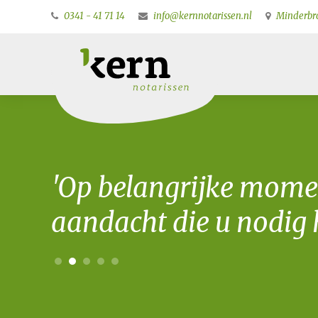
0341 - 41 71 14
info@kernnotarissen.nl
Minderbro
'Op belangrijke mome
aandacht die u nodig h