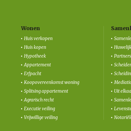
Wonen
Samenl
Huis verkopen
Samenle
Huis kopen
Huwelij
Hypotheek
Partner
Appartement
Scheiden
Erfpacht
Scheidi
Koopovereenkomst woning
Mediati
Splitsing appartement
Uit elka
Agrarisch recht
Samenle
Executie veiling
Levenst
Vrijwillige veiling
Notarië