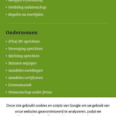
Aangifte erfbelasting
Verdeling nalatenschap
Regelen na overlijden
Ondernemen
(Flex) BV oprichten
Vereniging oprichten
Stichting oprichten
Statuten wijzigen
Aandelen overdragen
Aandelen certificeren
Eenmanszaak
Vennootschap onder firma
Coöperatie oprichten
Deze site gebruikt cookies en scripts van Google om uw gebruik van
Ondernemersvolmacht
onze websites geanonimiseerd te analyseren, zodat we