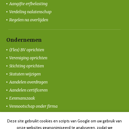
Aangifte erfbelasting
Verdeling nalatenschap
Regelen na overlijden
Ondernemen
(Flex) BV oprichten
Vereniging oprichten
Stichting oprichten
Statuten wijzigen
Aandelen overdragen
Aandelen certificeren
Eenmanszaak
Vennootschap onder firma
Coöperatie oprichten
Deze site gebruikt cookies en scripts van Google om uw gebruik van
Ondernemersvolmacht
onze websites geanonimiseerd te analyseren, zodat we