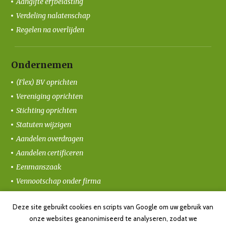
Aangifte erfbelasting
Verdeling nalatenschap
Regelen na overlijden
Ondernemen
(Flex) BV oprichten
Vereniging oprichten
Stichting oprichten
Statuten wijzigen
Aandelen overdragen
Aandelen certificeren
Eenmanszaak
Vennootschap onder firma
Coöperatie oprichten
Deze site gebruikt cookies en scripts van Google om uw gebruik van
Ondernemersvolmacht
onze websites geanonimiseerd te analyseren, zodat we