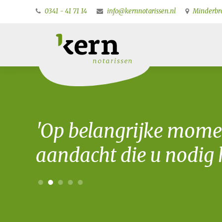
0341 - 41 71 14
info@kernnotarissen.nl
Minderbro
'Op belangrijke mome
aandacht die u nodig h