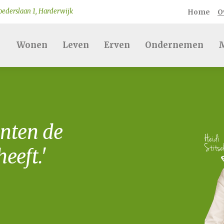
ederslaan 1, Harderwijk
Home
O
Wonen
Leven
Erven
Ondernemen
M
nten de
eeft.'